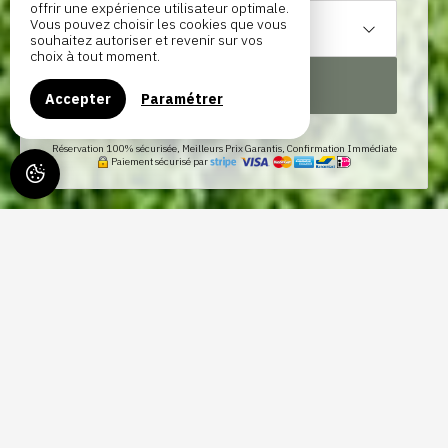
offrir une expérience utilisateur optimale.
Vous pouvez choisir les cookies que vous
1
hébergement /
2
adultes
souhaitez autoriser et revenir sur vos
choix à tout moment.
RECHERCHER
Accepter
Paramétrer
Réservation 100% sécurisée, Meilleurs Prix Garantis, Confirmation Immédiate
Paiement sécurisé par
GÎTE DE HOURPES, À THUIN
Le gîte de Hourpes est un hébergement pour 4 personnes à Thuin
avec jardin. Il est situé dans un écrin de verdure en bordure de la
Sambre, le long du GR 129.
Vous avez envie de vous réveiller avec le chant des oiseaux ?