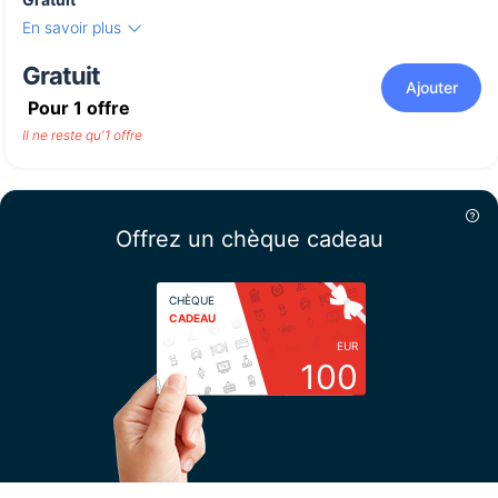
En savoir plus
Gratuit
Ajouter
Pour
1
offre
Il ne reste qu'1 offre
Offrez un chèque cadeau
CHÈQUE
CADEAU
EUR
100