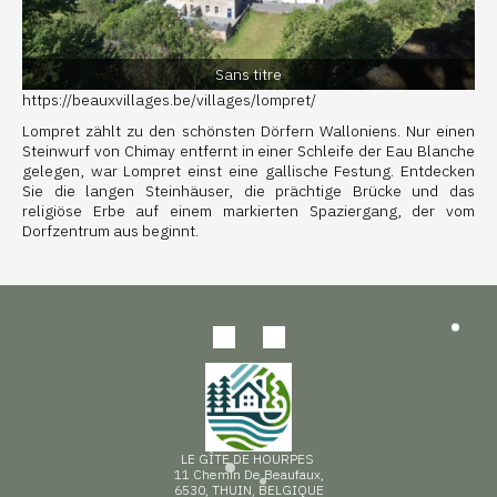
Sans titre
https://beauxvillages.be/villages/lompret/
Lompret zählt zu den schönsten Dörfern Walloniens. Nur einen
Steinwurf von Chimay entfernt in einer Schleife der Eau Blanche
gelegen, war Lompret einst eine gallische Festung. Entdecken
Sie die langen Steinhäuser, die prächtige Brücke und das
religiöse Erbe auf einem markierten Spaziergang, der vom
Dorfzentrum aus beginnt.
LE GÎTE DE HOURPES
11 Chemin De Beaufaux,
6530, THUIN, BELGIQUE