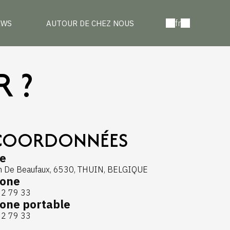
fr
EWS
AUTOUR DE CHEZ NOUS
 ?
COORDONNÉES
e
 De Beaufaux, 6530, THUIN, BELGIQUE
hone
62 79 33
one portable
62 79 33