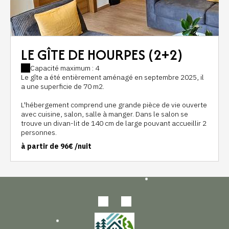
LE GÎTE DE HOURPES (2+2)
Capacité maximum : 4
Le gîte a été entièrement aménagé en septembre 2025, il
a une superficie de 70 m2.
L'hébergement comprend une grande pièce de vie ouverte
avec cuisine, salon, salle à manger. Dans le salon se
trouve un divan-lit de 140 cm de large pouvant accueillir 2
personnes.
à partir de
96€
/nuit
A l'extérieur, une grande terrasse et accès à un jardin
privé. Du mobilier de jardin est également disponible
(barbecue, chaises longues, table de jardin, parasol...). Un
abri sécurisé pouvant accueillir 4 vélos est entièrement
dédié aux voyageurs. Le local est équipé de prises
électriques afin de recharger les vélos.
Un parking privé à l'intérieur de la propriété peut accueillir
jusqu'à deux véhicules.