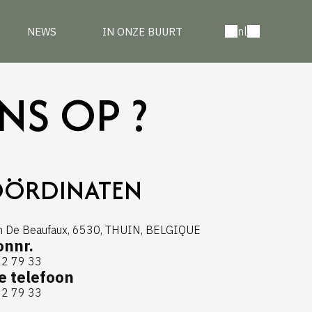
nl
NEWS
IN ONZE BUURT
NS OP ?
OÖRDINATEN
 De Beaufaux, 6530, THUIN, BELGIQUE
onnr.
62 79 33
e telefoon
62 79 33