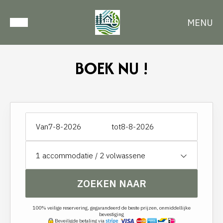
MENU
BOEK NU !
Van
tot
1
accommodatie /
2
volwassene
ZOEKEN NAAR
100% veilige reservering, gegarandeerd de beste prijzen, onmiddellijke
bevestiging
Beveiligde betaling via