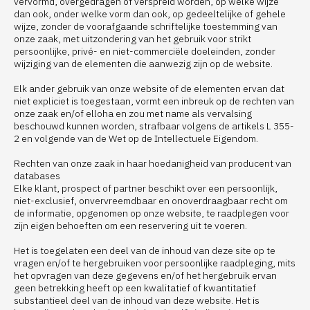
vervormd, overgedragen of verspreid worden, op welke wijze
dan ook, onder welke vorm dan ook, op gedeeltelijke of gehele
wijze, zonder de voorafgaande schriftelijke toestemming van
onze zaak, met uitzondering van het gebruik voor strikt
persoonlijke, privé- en niet-commerciële doeleinden, zonder
wijziging van de elementen die aanwezig zijn op de website.
Elk ander gebruik van onze website of de elementen ervan dat
niet expliciet is toegestaan, vormt een inbreuk op de rechten van
onze zaak en/of elloha en zou met name als vervalsing
beschouwd kunnen worden, strafbaar volgens de artikels L 355-
2 en volgende van de Wet op de Intellectuele Eigendom.
Rechten van onze zaak in haar hoedanigheid van producent van
databases
Elke klant, prospect of partner beschikt over een persoonlijk,
niet-exclusief, onvervreemdbaar en onoverdraagbaar recht om
de informatie, opgenomen op onze website, te raadplegen voor
zijn eigen behoeften om een reservering uit te voeren.
Het is toegelaten een deel van de inhoud van deze site op te
vragen en/of te hergebruiken voor persoonlijke raadpleging, mits
het opvragen van deze gegevens en/of het hergebruik ervan
geen betrekking heeft op een kwalitatief of kwantitatief
substantieel deel van de inhoud van deze website. Het is